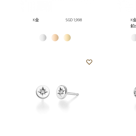
K金
SGD 1,998
K
鉑