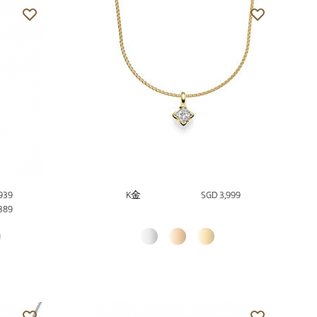
939
K金
SGD 3,999
389