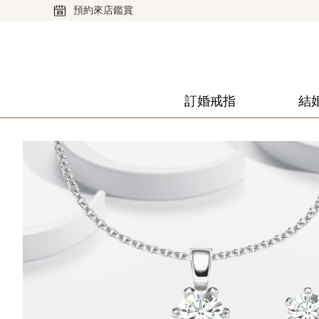
預約來店鑑賞
訂婚戒指
結