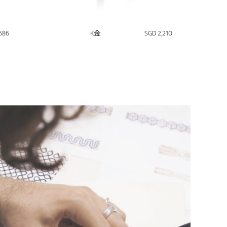
686
K金
SGD 2,210