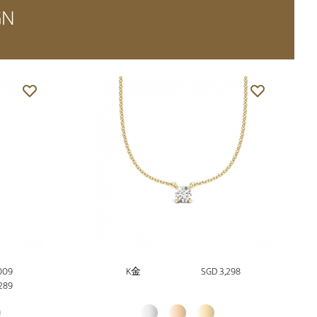
GN
009
K金
SGD 3,298
289