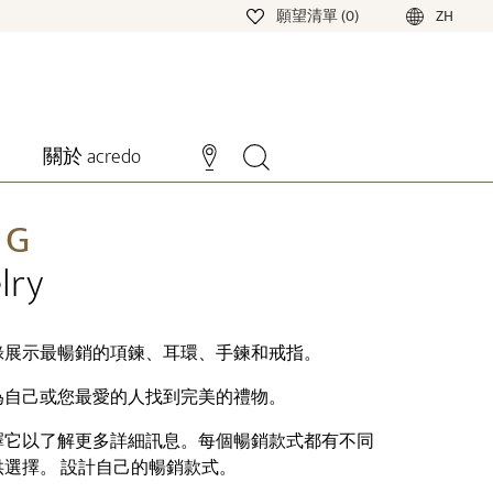
願望清單 (0)
ZH
關於 acredo
NG
lry
錄展示最暢銷的項鍊、耳環、手鍊和戒指。
為自己或您最愛的人找到完美的禮物。
擇它以了解更多詳細訊息。每個暢銷款式都有不同
選擇。 設計自己的暢銷款式。