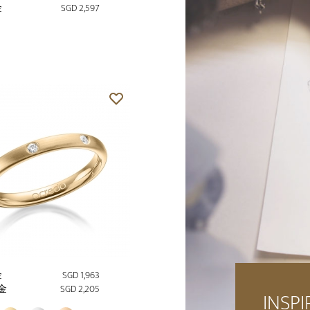
金
SGD 2,597
金
SGD 1,963
金
SGD 2,205
INSPI