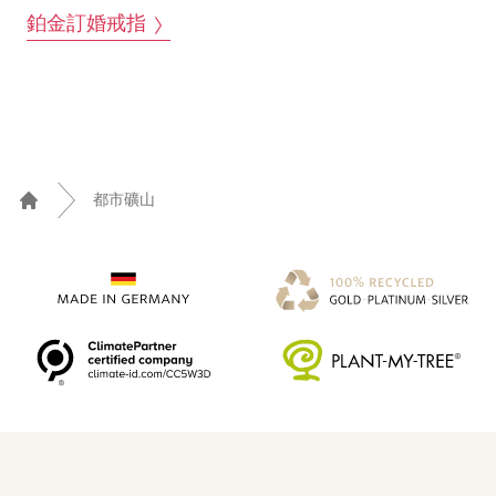
鉑金訂婚戒指
都市礦山
Home