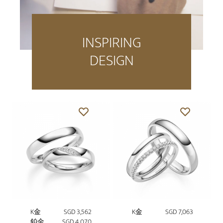
INSPIRING
DESIGN
K金
SGD 3,562
K金
SGD 7,063
鉑金
SGD 4,070