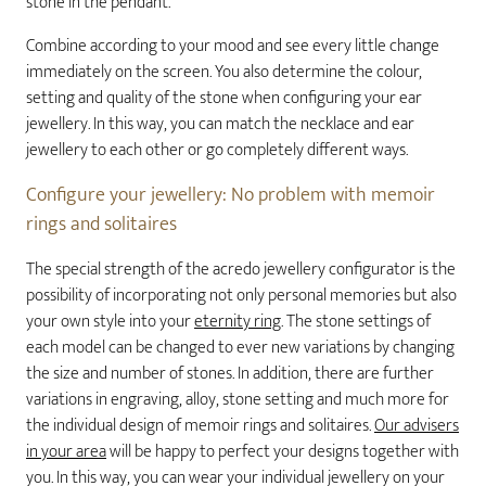
stone in the pendant.
Combine according to your mood and see every little change
immediately on the screen. You also determine the colour,
setting and quality of the stone when configuring your ear
jewellery. In this way, you can match the necklace and ear
jewellery to each other or go completely different ways.
Configure your jewellery: No problem with memoir
rings and solitaires
The special strength of the acredo jewellery configurator is the
possibility of incorporating not only personal memories but also
your own style into your
eternity ring
. The stone settings of
each model can be changed to ever new variations by changing
the size and number of stones. In addition, there are further
variations in engraving, alloy, stone setting and much more for
the individual design of memoir rings and solitaires.
Our advisers
in your area
will be happy to perfect your designs together with
you. In this way, you can wear your individual jewellery on your