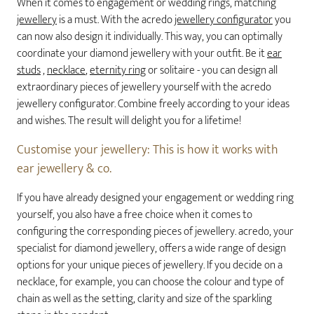
When it comes to engagement or wedding rings, matching
jewellery
is a must. With the acredo
jewellery configurator
you
can now also design it individually. This way, you can optimally
coordinate your diamond jewellery with your outfit. Be it
ear
studs
,
necklace
,
eternity ring
or solitaire - you can design all
extraordinary pieces of jewellery yourself with the acredo
jewellery configurator. Combine freely according to your ideas
and wishes. The result will delight you for a lifetime!
Customise your jewellery: This is how it works with
ear jewellery & co.
If you have already designed your engagement or wedding ring
yourself, you also have a free choice when it comes to
configuring the corresponding pieces of jewellery. acredo, your
specialist for diamond jewellery, offers a wide range of design
options for your unique pieces of jewellery. If you decide on a
necklace, for example, you can choose the colour and type of
chain as well as the setting, clarity and size of the sparkling