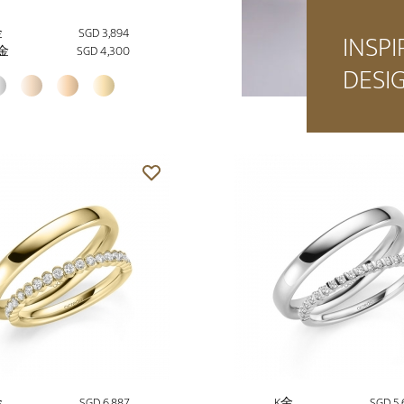
金
SGD 3,894
INSPI
金
SGD 4,300
DESI
金
SGD 6,887
K金
SGD 5,