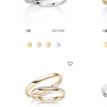
K金
SGD 5,164
K