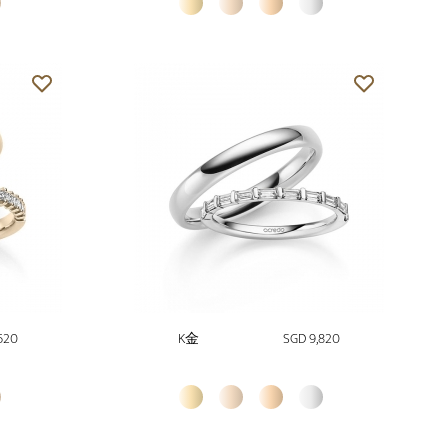
620
K金
SGD 9,820