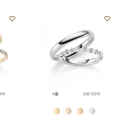
,616
K金
SGD 10,110