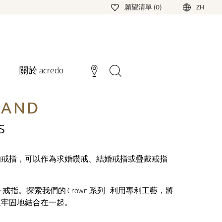
願望清單 (0)
ZH
關於 acredo
BAND
s
鑽石的戒指，可以作為求婚鑽戒、結婚戒指或疊戴戒指
e 戒指。探索我們的 Crown 系列 - 利用專利工藝，將
永遠牢固地結合在一起。