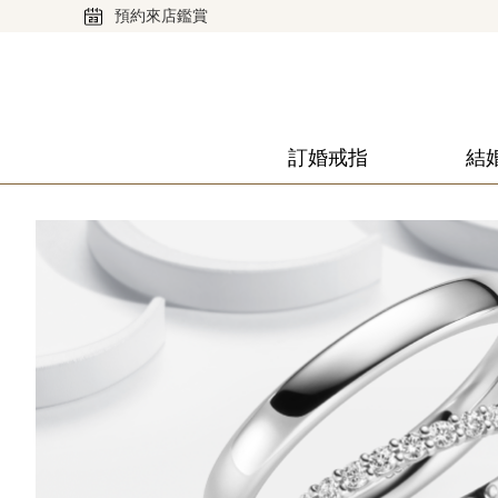
預約來店鑑賞
訂婚戒指
結