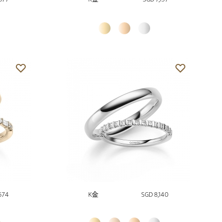
674
K金
SGD 8,140