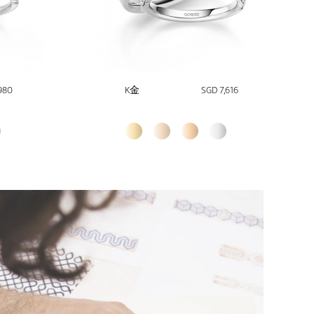
980
K金
SGD 7,616