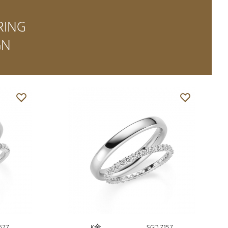
RING
GN
677
K金
SGD 7,157