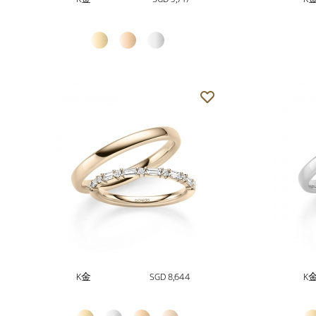
K金
SGD 8,644
K