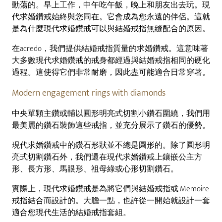
動蕩的。早上工作，中午吃午飯，晚上和朋友出去玩。現
代求婚鑽戒始終與您同在。它會成為您永遠的伴侶。這就
是為什麼現代求婚鑽戒可以與結婚戒指無縫配合的原因。
在acredo，我們提供結婚戒指質量的求婚鑽戒。這意味著
大多數現代求婚鑽戒的戒身都經過與結婚戒指相同的硬化
過程。這使得它們非常耐磨，因此盡可能適合日常穿著。
Modern engagement rings with diamonds
中央單顆主鑽或輔以圓形明亮式切割小鑽石圍繞，我們用
最美麗的鑽石裝飾這些戒指，並充分展示了鑽石的優勢。
現代求婚鑽戒中的鑽石形狀並不總是圓形的。除了圓形明
亮式切割鑽石外，我們還在現代求婚鑽戒上鑲嵌公主方
形、長方形、馬眼形、祖母綠或心形切割鑽石。
實際上，現代求婚鑽戒是為將它們與結婚戒指或 Memoire
戒指結合而設計的。大膽一點，也許從一開始就設計一套
適合您現代生活的結婚戒指套組。